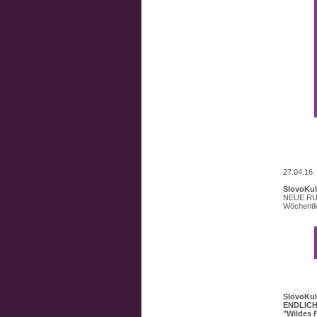
27.04.16
SlovoKul
NEUE RU
Wöchentl
SlovoKul
ENDLICH:
"Wildes F