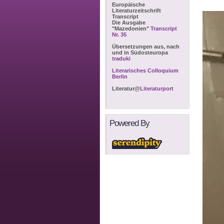
Europäische
Literaturzeitschrift
Transcript
Die Ausgabe
"Mazedonien"
Transcript
Nr. 35
Übersetzungen aus, nach
und in Südosteuropa
traduki
Literarisches Colloquium
Berlin
Literatur@
Literaturport
Powered By