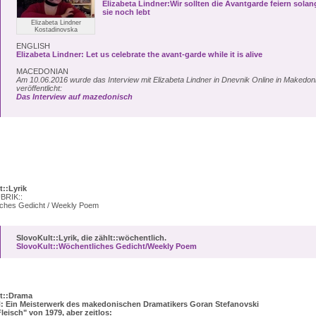
Elizabeta Lindner:Wir sollten die Avantgarde feiern solan
sie noch lebt
Elizabeta Lindner
Kostadinovska
ENGLISH
Elizabeta Lindner: Let us celebrate the avant-garde while it is alive
MACEDONIAN
Am 10.06.2016 wurde das Interview mit Elizabeta Lindner in Dnevnik Online in Makedon
veröffentlicht:
Das Interview auf mazedonisch
t::Lyrik
BRIK::
iches Gedicht / Weekly Poem
SlovoKult::Lyrik, die zählt::wöchentlich.
SlovoKult::Wöchentliches Gedicht/Weekly Poem
t::Drama
 Ein Meisterwerk des makedonischen Dramatikers Goran Stefanovski
leisch" von 1979, aber zeitlos: