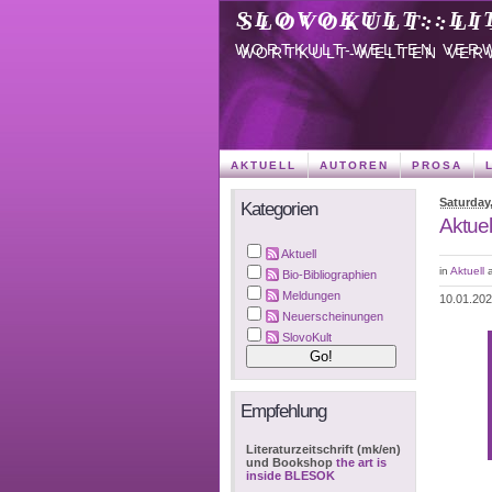
SLOVOKULT::LI
WORTKULT-WELTEN VER
AKTUELL
AUTOREN
PROSA
Saturday,
Kategorien
Aktuel
Aktuell
in
Aktuell
Bio-Bibliographien
Meldungen
10.01.20
Neuerscheinungen
SlovoKult
Empfehlung
Literaturzeitschrift (mk/en)
und Bookshop
the art is
inside BLESOK