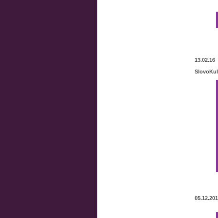
13.02.16
SlovoKul
05.12.20