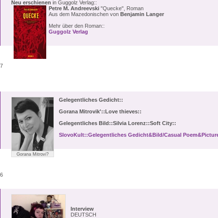
Neu erschienen
in Guggolz Verlag::
Petre M. Andreevski
"Quecke", Roman
Aus dem Mazedonischen von
Benjamin Langer
Mehr über den Roman::
Guggolz Verlag
17
Gelegentliches Gedicht::
Gorana Mitrovik'::Love thieves::
Gelegentliches Bild::Silvia Lorenz::Soft City::
SlovoKult::Gelegentliches Gedicht&Bild/Casual Poem&Pictur
Gorana Mitrovi?
16
Interview
DEUTSCH