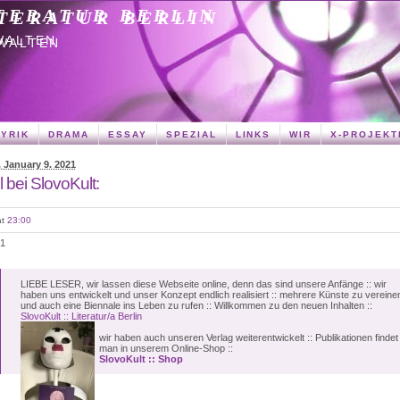
TERATUR BERLIN
WALTEN
LYRIK
DRAMA
ESSAY
SPEZIAL
LINKS
WIR
X-PROJEKT
 January 9. 2021
l bei SlovoKult:
at
23:00
21
LIEBE LESER, wir lassen diese Webseite online, denn das sind unsere Anfänge :: wir
haben uns entwickelt und unser Konzept endlich realisiert :: mehrere Künste zu vereine
und auch eine Biennale ins Leben zu rufen :: Willkommen zu den neuen Inhalten ::
SlovoKult :: Literatur/a Berlin
wir haben auch unseren Verlag weiterentwickelt :: Publikationen findet
man in unserem Online-Shop ::
SlovoKult :: Shop