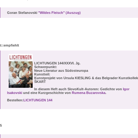
Goran Stefanovski
"Wildes Fleisch" (Auszug)
t::empfiehlt
LICHTUNGEN
144/XXXVI. Jg.
Schwerpunkt:
Neue Literatur aus Südosteuropa
Kunstteil:
Kunstprojekt von Ursula KIESLING & das Belgrader Kunstkollek
ŠKART
In diesem Heft auch
SlovoKult-Autoren
: Gedichte von
Igor
Isakovski
und eine Kurzgeschichte von
Rumena Buzarovska
.
Bestellen:
LICHTUNGEN 144
15