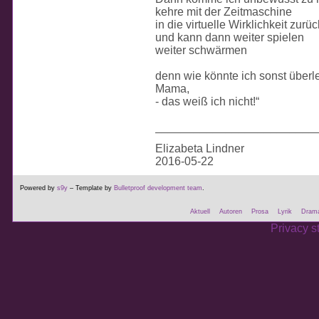
kehre mit der Zeitmaschine
in die virtuelle Wirklichkeit zurüc
und kann dann weiter spielen
weiter schwärmen
denn wie könnte ich sonst über
Mama,
- das weiß ich nicht!“
_________________________
Elizabeta Lindner
2016-05-22
Powered by
s9y
– Template by
Bulletproof development team
.
Aktuell
Autoren
Prosa
Lyrik
Dram
Privacy s