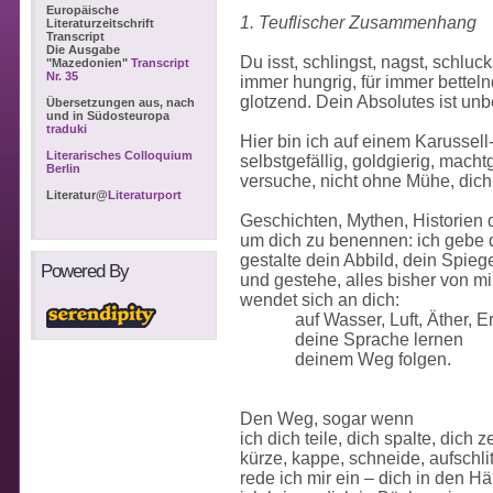
Europäische
1. Teuflischer Zusammenhang
Literaturzeitschrift
Transcript
Die Ausgabe
Du isst, schlingst, nagst, schluck
"Mazedonien"
Transcript
Nr. 35
immer hungrig, für immer betteln
glotzend. Dein Absolutes ist unbe
Übersetzungen aus, nach
und in Südosteuropa
traduki
Hier bin ich auf einem Karussell
Literarisches Colloquium
selbstgefällig, goldgierig, machtg
Berlin
versuche, nicht ohne Mühe, dich
Literatur@
Literaturport
Geschichten, Mythen, Historien 
um dich zu benennen: ich gebe 
gestalte dein Abbild, dein Spieg
Powered By
und gestehe, alles bisher von m
wendet sich an dich:
auf Wasser, Luft, Äther, E
deine Sprache lernen
deinem Weg folgen.
Den Weg, sogar wenn
ich dich teile, dich spalte, dich z
kürze, kappe, schneide, aufschli
rede ich mir ein – dich in den H