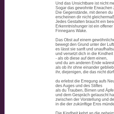
Und das Unsichtbare ist nicht m
Sogar das gewohnte Erwachen z
Die Gegenstände, mit denen du di
erscheinen dir nicht gleicherma
Jedes Gestalten braucht ein be
Erkenntnishunger ist ein offener
Finnegans Wake.
Das Obst auf einem gewöhnlich
bewegt den Grund unter der Luft
es lässt sie sanft und unaufhalt
und versetzt dich in die Kindheit
- als ob diese auf dem einen,
und du am anderen Ende wäres
als ob ihr ohne einander geblie
ihr, diejenigen, die das nicht dür
du erlebst die Erregung aufs Ne
des Auges und des Stiftes
als du Trauben, Birnen und Äpfe
und dem Gespräch gelauscht ha
zwischen der Vorstellung und d
in die der zukünftige Eros münde
Die Kindheit kehrt an die gehei