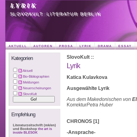
LYRIK
SLOVOKULT::LITERATUR BERLIN
AKTUELL
AUTOREN
PROSA
LYRIK
DRAMA
ESSAY
SlovoKult ::
Kategorien
Lyrik
Aktuell
Katica Kulavkova
Bio-Bibliographien
Meldungen
Ausgewählte Lyrik
Neuerscheinungen
SlovoKult
Aus dem Makedonischen von
El
Korrektur
Petra Huber
Empfehlung
CHRONOS [1]
Literaturzeitschrift (mk/en)
und Bookshop
the art is
-Ansprache-
inside BLESOK