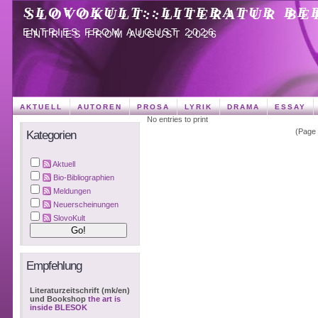
SLOVOKULT::LITERATUR BE
ENTRIES FROM AUGUST 2026
AKTUELL
AUTOREN
PROSA
LYRIK
DRAMA
ESSAY
No entries to print
(Page 1
Kategorien
Aktuell
Bio-Bibliographien
Meldungen
Neuerscheinungen
SlovoKult
Empfehlung
Literaturzeitschrift (mk/en)
und Bookshop
the art is
inside BLESOK