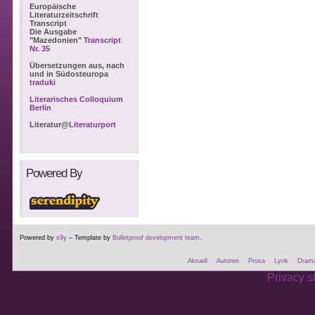
Europäische
Literaturzeitschrift
Transcript
Die Ausgabe
"Mazedonien"
Transcript
Nr. 35
Übersetzungen aus, nach
und in Südosteuropa
traduki
Literarisches Colloquium
Berlin
Literatur@
Literaturport
Powered By
Powered by
s9y
– Template by
Bulletproof development team
.
Aktuell
Autoren
Prosa
Lyrik
Dram
Privacy s